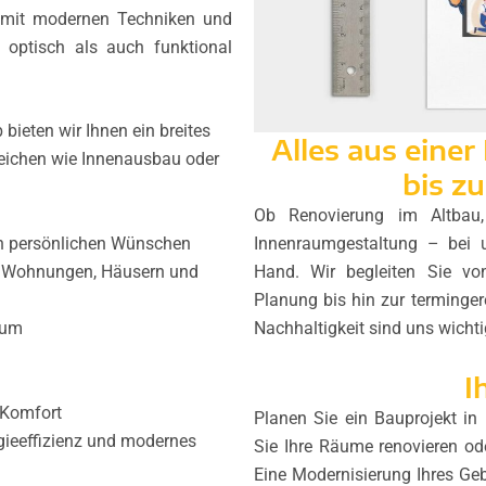
k mit modernen Techniken und
l optisch als auch funktional
 bieten wir Ihnen ein breites
Alles aus eine
reichen wie Innenausbau oder
bis zu
Ob Renovierung im Altbau
Innenraumgestaltung – bei 
n persönlichen Wünschen
Hand. Wir begleiten Sie vo
 Wohnungen, Häusern und
Planung bis hin zur terming
Nachhaltigkeit sind uns wicht
aum
I
 Komfort
Planen Sie ein Bauprojekt 
gieeffizienz und modernes
Sie Ihre Räume renovieren od
Eine Modernisierung Ihres Ge