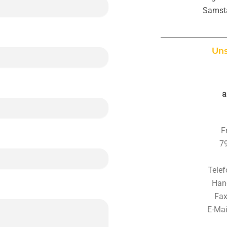
Samsta
Uns
a
F
7
Telef
Han
Fax
E-Mai